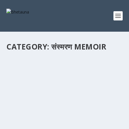
CATEGORY: संस्मरण MEMOIR
त्यो तिब्बती घोडा
by
Vinaya Kasajoo
|
Jul 6, 2018
|
संस्मरण MEMOIR
|
0
|
(म सानो छँदा) तानसेनमा जन्मे पनि गुल्मीको रिडीमा मेरो बालककाल बित्यो ।
कालीगण्डकी र रिडी खोलाको...
READ MORE