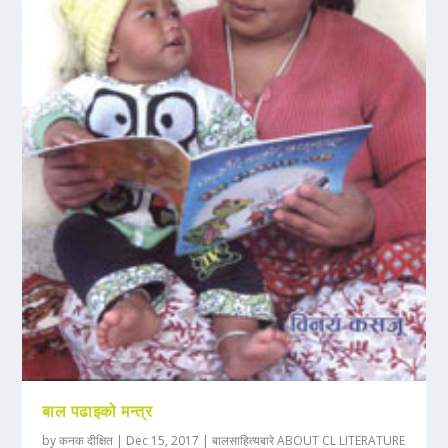
बाल पढाइको मन्त्र
by
कनक दीक्षित
|
Dec 15, 2017
|
बालसाहित्यबारे ABOUT CL LITERATURE