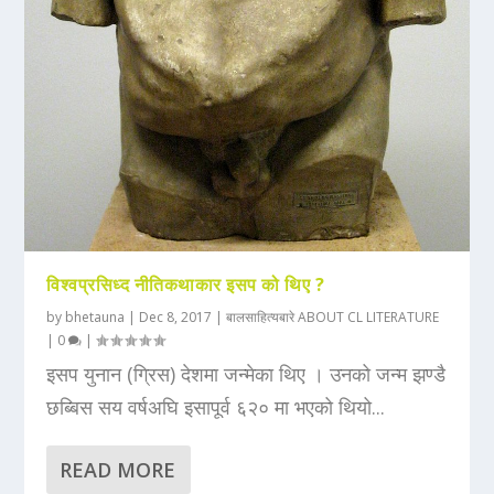
विश्वप्रसिध्द नीतिकथाकार इसप को थिए ?
by
bhetauna
|
Dec 8, 2017
|
बालसाहित्यबारे ABOUT CL LITERATURE
|
0
|
इसप युनान (ग्रिस) देशमा जन्मेका थिए । उनको जन्म झण्डै
छब्बिस सय वर्षअघि इसापूर्व ६२० मा भएको थियो...
READ MORE